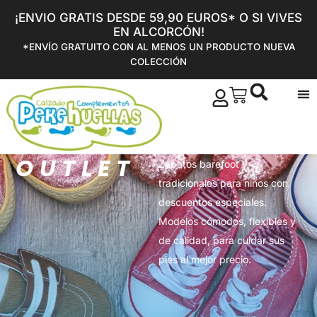
¡ENVIO GRATIS DESDE 59,90 EUROS* O SI VIVES
EN ALCORCÓN!
*ENVÍO GRATUITO CON AL MENOS UN PRODUCTO NUEVA
COLECCIÓN
OUTLET
Zapatos barefoot y
tradicionales para niños con
descuentos especiales.
Modelos cómodos, flexibles y
de calidad, para cuidar sus
pies al mejor precio.