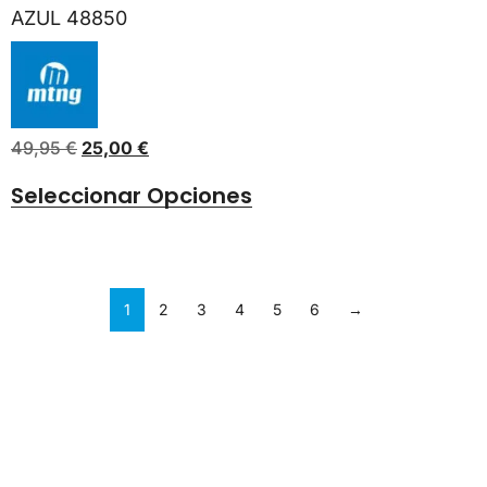
AZUL 48850
49,95
€
25,00
€
Seleccionar Opciones
1
2
3
4
5
6
→