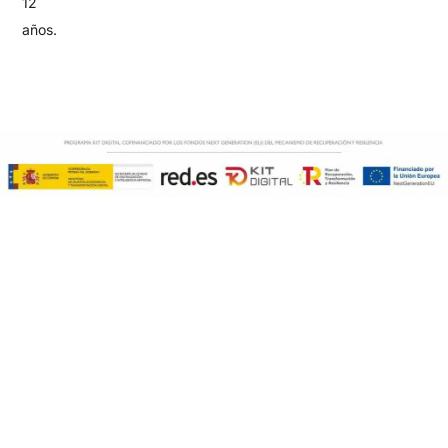
12
años.