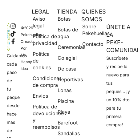
LEGAL
TIENDA
QUIENES
Aviso
Botas
SOMOS
legal
Sobre
ÚNETE A
©2026
Botas de
Pekehuellas
LA
Pekehuellas.
Política de
agua
Creado
PEKE-
privacidad
Contacto
Ceremonias
Por
COMUNIDA
Política
My
Cuidamos
Colegial
Suscríbete
de
Happy
cada
y recibe lo
cookies
De casa
Idea
paso
nuevo para
Condiciones
Deportivas
de
tus
de compra
tu
Lonas
peques… ¡y
Envios
peque
un 10% dto
Piscina
desde
Política de
para tu
Playa
devoluciones
hace
primera
y
más
Barefoot
compra!
reembolsos
de
Sandalias