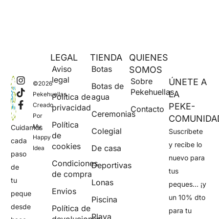
LEGAL
TIENDA
QUIENES
Aviso
Botas
SOMOS
legal
Sobre
ÚNETE A
©2026
Botas de
Pekehuellas
LA
Pekehuellas.
Política de
agua
Creado
PEKE-
privacidad
Contacto
Ceremonias
Por
COMUNIDA
Política
My
Cuidamos
Colegial
Suscríbete
de
Happy
cada
y recibe lo
cookies
De casa
Idea
paso
nuevo para
Condiciones
Deportivas
de
tus
de compra
tu
Lonas
peques… ¡y
Envios
peque
un 10% dto
Piscina
desde
Política de
para tu
Playa
devoluciones