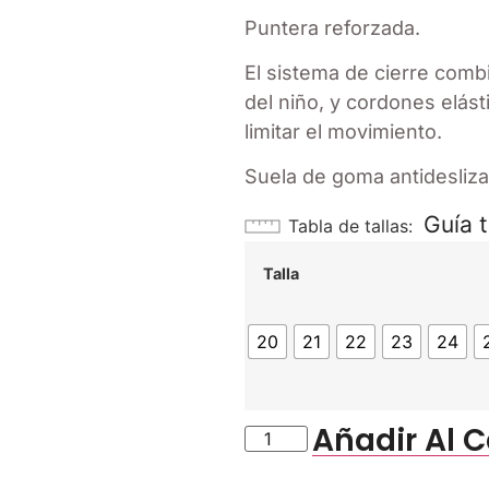
Puntera reforzada.
El sistema de cierre comb
del niño, y cordones elás
limitar el movimiento.
Suela de goma antidesliza
Guía t
Tabla de tallas
Talla
20
21
22
23
24
Añadir Al C