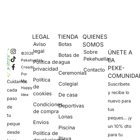
LEGAL
TIENDA
QUIENES
Aviso
Botas
SOMOS
legal
Sobre
ÚNETE A
©2026
Botas de
Pekehuellas
LA
Pekehuellas.
Política de
agua
Creado
PEKE-
privacidad
Contacto
Ceremonias
Por
COMUNIDA
Política
My
Cuidamos
Colegial
Suscríbete
de
Happy
cada
y recibe lo
cookies
De casa
Idea
paso
nuevo para
Condiciones
Deportivas
de
tus
de compra
tu
Lonas
peques… ¡y
Envios
peque
un 10% dto
Piscina
desde
Política de
para tu
Playa
devoluciones