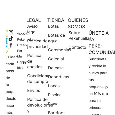
LEGAL
TIENDA
QUIENES
Aviso
Botas
SOMOS
legal
Sobre
ÚNETE A
©2026
Botas de
Pekehuellas
LA
Pekehuellas.
Política de
agua
Creado
PEKE-
privacidad
Contacto
Ceremonias
Por
COMUNIDA
Política
My
Cuidamos
Colegial
Suscríbete
de
Happy
cada
y recibe lo
cookies
De casa
Idea
paso
nuevo para
Condiciones
Deportivas
de
tus
de compra
tu
Lonas
peques… ¡y
Envios
peque
un 10% dto
Piscina
desde
Política de
para tu
Playa
devoluciones
hace
primera
y
más
Barefoot
compra!