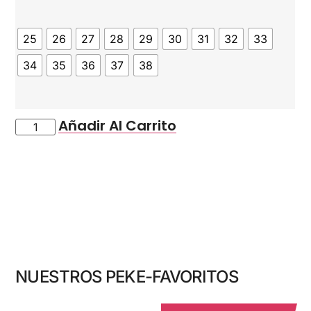
25
26
27
28
29
30
31
32
33
34
35
36
37
38
Añadir Al Carrito
NUESTROS PEKE-FAVORITOS